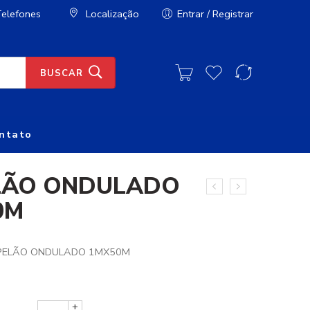
elefones
Localização
Entrar / Registrar
BUSCAR
ntato
LÃO ONDULADO
0M
APELÃO ONDULADO 1MX50M
+