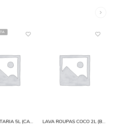
LTA
SOB C
AGUA SANITARIA 5L (CANDURA)
LAVA ROUPAS COCO 2L (BARBAREX)